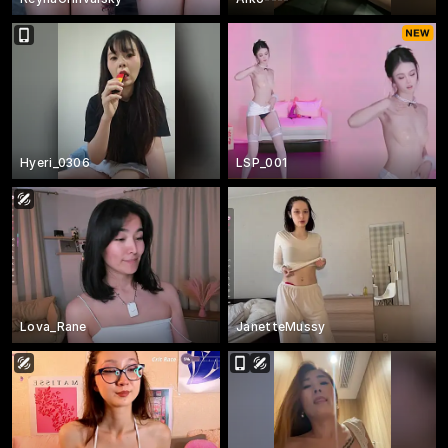
Hyeri_0306
LSP_001
Lova_Rane
JanetteMussy