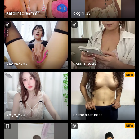
Karolinacreamm
okgirl_23
YaoYao-07
Lola666999
Yoyo_520
BrendaBennett