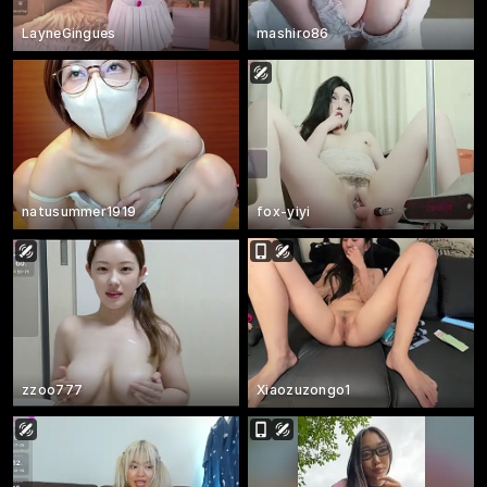
LayneGingues
mashiro86
natusummer1919
fox-yiyi
zzoo777
Xiaozuzongo1