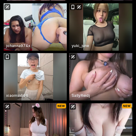
johanna974x
yuki_june
xiaomin666
SallyReidj