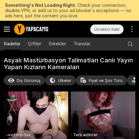
Something's Not Loading Right.
Check your connection,
disable VPN, or add us to your ad blocker's exceptions — no
ads here, just the content you love.
Ücretsiz Katıl
Kadınlar
Çiftler
Erkekler
Translar
Asyalı Mastürbasyon Talimatları Canlı Yayın
Yapan Kızların Kameraları
Dış Görünüş
Ülkeler
Fiyat ve Şov Türü
-victory-fox
TariLechliter