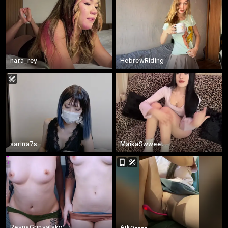
nara_rey
HebrewRiding
sarina7s
MaikaSwweet
ReynaGrinvalsky
Aiko----