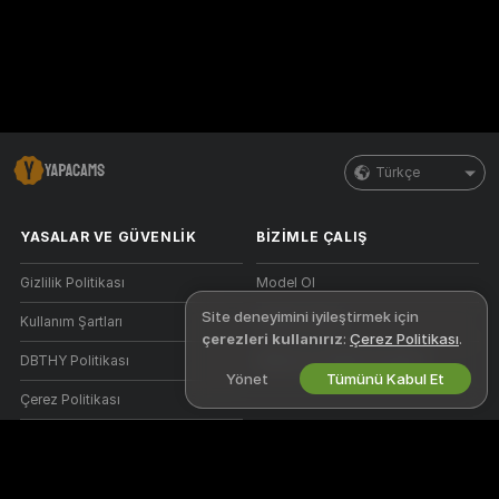
Türkçe
YASALAR VE GÜVENLIK
BIZIMLE ÇALIŞ
Gizlilik Politikası
Model Ol
Site deneyimini iyileştirmek için
Kullanım Şartları
Stüdyo Kaydı
çerezleri kullanırız
:
Çerez Politikası
.
DBTHY Politikası
Webcam Ortaklık Programı
Yönet
Tümünü Kabul Et
Çerez Politikası
Ebeveyn Kontrolü Kılavuzu
Köleliğe Karşı Yardım