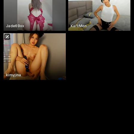
Jade69xx
KarliMon
kimyjina