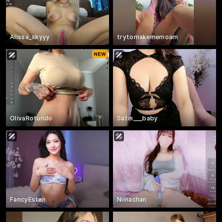
Alissa_skyyy
trytomakememoam
OlivaRotundo
Satin___baby
FancyEsten
Niinachan