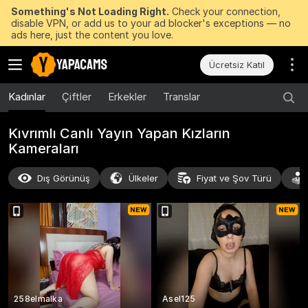
Something's Not Loading Right.
Check your connection,
disable VPN, or add us to your ad blocker's exceptions — no
ads here, just the content you love.
Ücretsiz Katıl
Kadınlar
Çiftler
Erkekler
Translar
Kıvrımlı Canlı Yayın Yapan Kızların
Kameraları
Dış Görünüş
Ülkeler
Fiyat ve Şov Türü
258elmalka
Asel125