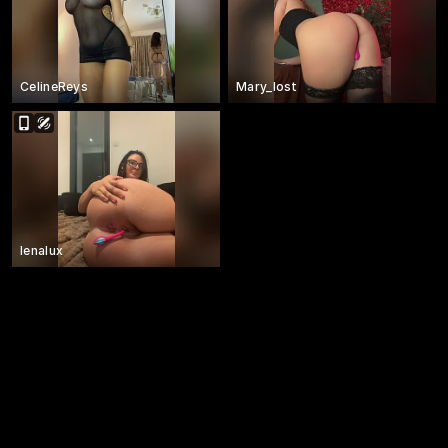
CelineReys
Mary_lost
lenalux