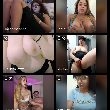
GoddessAnna
lariic
-SHEFA-777
-kokoro-
iam_sofia__
Aalia-Bhatt