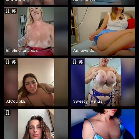
EllieEnchantress
Annawindx
AICoUpLE
Sweety__venus