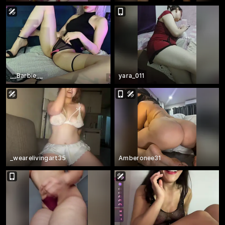
__Barbie__
yara_011
_wearelivingart35
Amberonee31