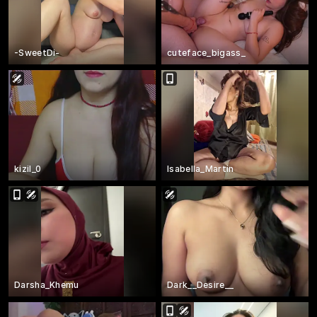
-SweetDi-
cuteface_bigass_
kizil_0
Isabella_Martin
Darsha_Khemu
Dark__Desire__