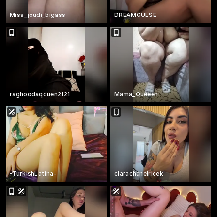
Miss_joudi_bigass
DREAMGULSE
raghoodaqouen2121
Mama_Queeen
-TurkishLatina-
clarachanelricek