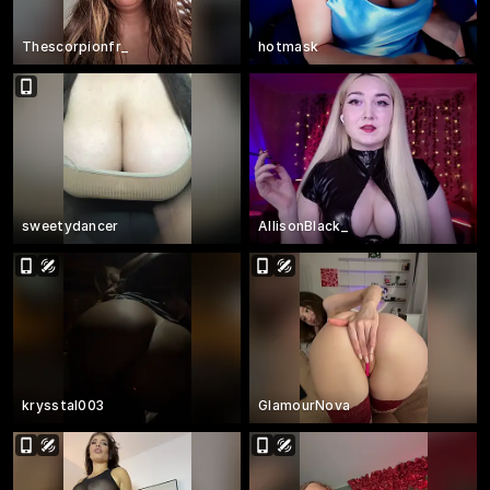
Thescorpionfr_
hotmask
sweetydancer
AllisonBlack_
krysstal003
GlamourNova