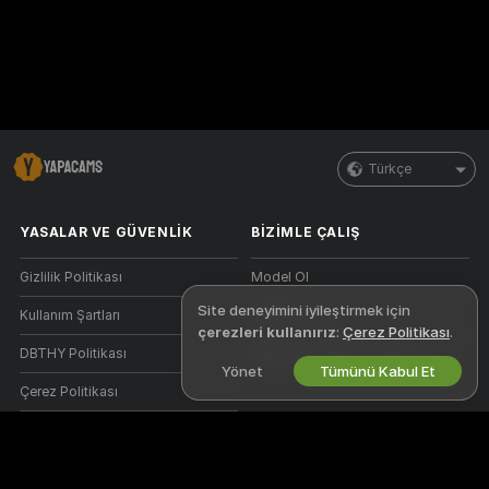
Türkçe
YASALAR VE GÜVENLIK
BIZIMLE ÇALIŞ
Gizlilik Politikası
Model Ol
Site deneyimini iyileştirmek için
Kullanım Şartları
Stüdyo Kaydı
çerezleri kullanırız
:
Çerez Politikası
.
DBTHY Politikası
Webcam Ortaklık Programı
Yönet
Tümünü Kabul Et
Çerez Politikası
Ebeveyn Kontrolü Kılavuzu
Köleliğe Karşı Yardım