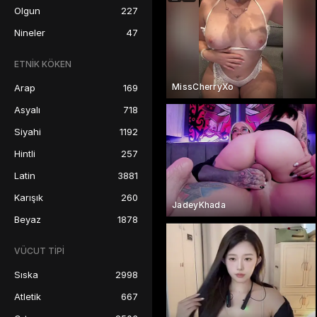
Olgun
227
Nineler
47
ETNIK KÖKEN
MissCherryXo
Arap
169
Asyalı
718
Siyahi
1192
Hintli
257
Latin
3881
Karışık
260
JadeyKhada
Beyaz
1878
VÜCUT TIPI
Sıska
2998
Atletik
667