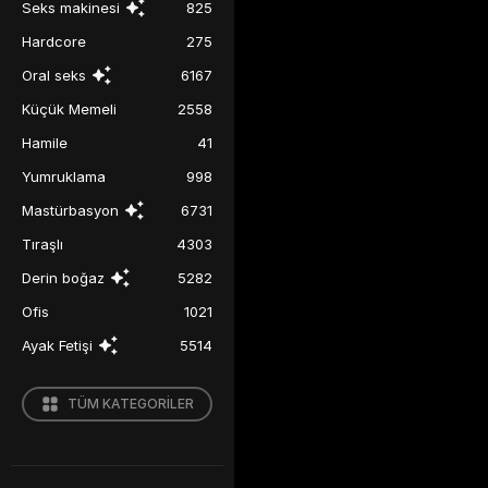
Seks makinesi
825
Hardcore
275
Oral seks
6167
Küçük Memeli
2558
Hamile
41
Yumruklama
998
Mastürbasyon
6731
Tıraşlı
4303
Derin boğaz
5282
Ofis
1021
Ayak Fetişi
5514
TÜM KATEGORİLER