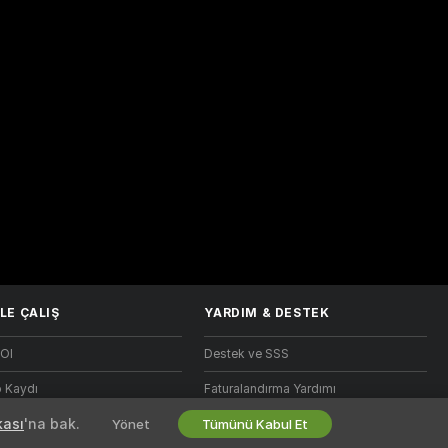
LE ÇALIŞ
YARDIM
&
DESTEK
Ol
Destek ve SSS
 Kaydı
Faturalandırma Yardımı
kası
'na bak.
Yönet
Tümünü Kabul Et
 Ortaklık Programı