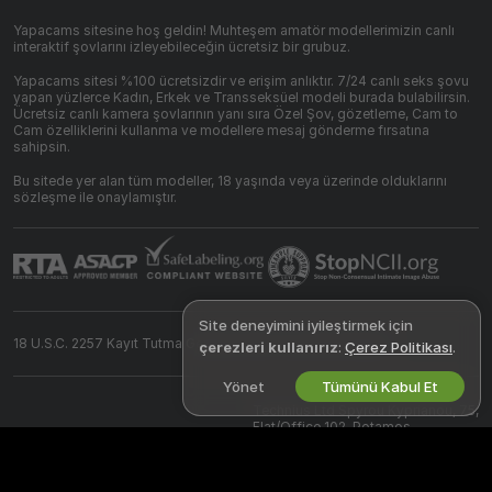
Yapacams sitesine hoş geldin! Muhteşem amatör modellerimizin canlı
interaktif şovlarını izleyebileceğin ücretsiz bir grubuz.
Yapacams sitesi %100 ücretsizdir ve erişim anlıktır. 7/24 canlı seks şovu
yapan yüzlerce Kadın, Erkek ve Transseksüel modeli burada bulabilirsin.
Ücretsiz canlı kamera şovlarının yanı sıra Özel Şov, gözetleme, Cam to
Cam özelliklerini kullanma ve modellere mesaj gönderme fırsatına
sahipsin.
Bu sitede yer alan tüm modeller, 18 yaşında veya üzerinde olduklarını
sözleşme ile onaylamıştır.
Site deneyimini iyileştirmek için
18 U.S.C. 2257 Kayıt Tutma Gereksinimleri Uyumluluk Beyanı
çerezleri kullanırız
:
Çerez Politikası
.
Yönet
Tümünü Kabul Et
©
2026
yapacams.com