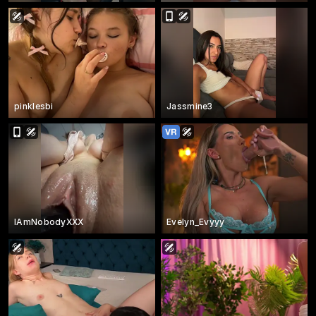
pinklesbi
Jassmine3
IAmNobodyXXX
Evelyn_Evyyy