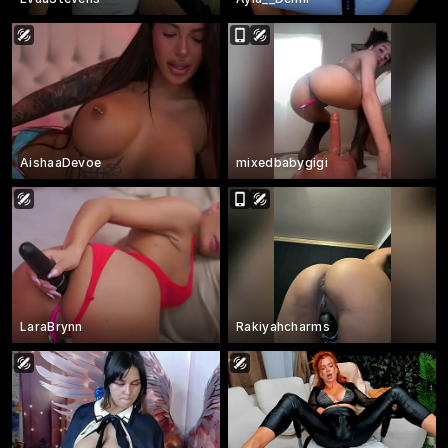
AishaaDevoe
mixedbabygigi
LaraBrynn
Rakiyahcharms