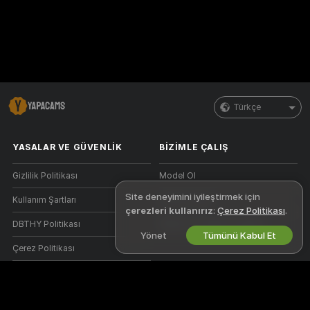
Türkçe
YASALAR VE GÜVENLIK
BIZIMLE ÇALIŞ
Gizlilik Politikası
Model Ol
Site deneyimini iyileştirmek için
Kullanım Şartları
Stüdyo Kaydı
çerezleri kullanırız
:
Çerez Politikası
.
DBTHY Politikası
Webcam Ortaklık Programı
Yönet
Tümünü Kabul Et
Çerez Politikası
Ebeveyn Kontrolü Kılavuzu
Köleliğe Karşı Yardım