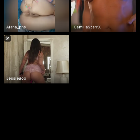
Alana_phs
CamillaStarrX
JessieBoo_