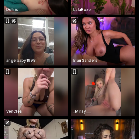
Dellris
LalaRoze
angelbaby1998
BlairSanders
VenClea
_Miray___