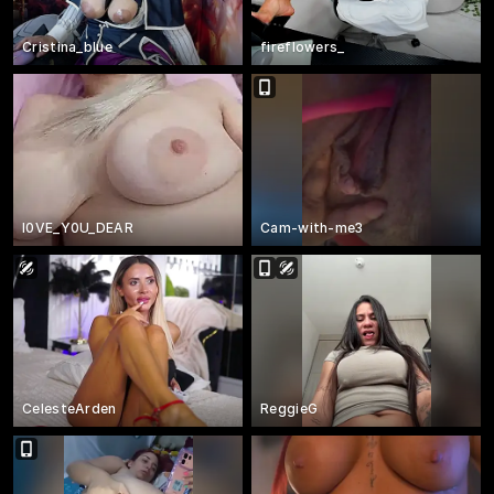
Cristina_blue
fireflowers_
l0VE_Y0U_DEAR
Cam-with-me3
CelesteArden
ReggieG