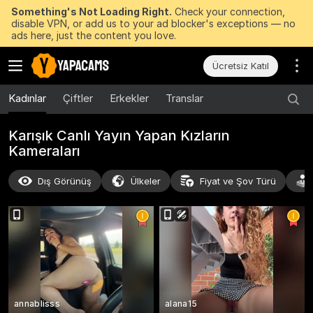
Something's Not Loading Right.
Check your connection,
disable VPN, or add us to your ad blocker's exceptions — no
ads here, just the content you love.
Ücretsiz Katıl
Kadınlar
Çiftler
Erkekler
Translar
Karışık Canlı Yayın Yapan Kızların
Kameraları
Dış Görünüş
Ülkeler
Fiyat ve Şov Türü
annablisss
alana15