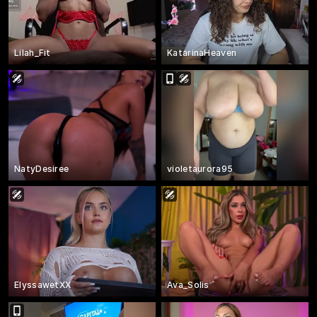
Lilah_Fit
KatarinaHeaven
NatyDesiree
violetaurora95
ElyssawetXX
Ava_Solis