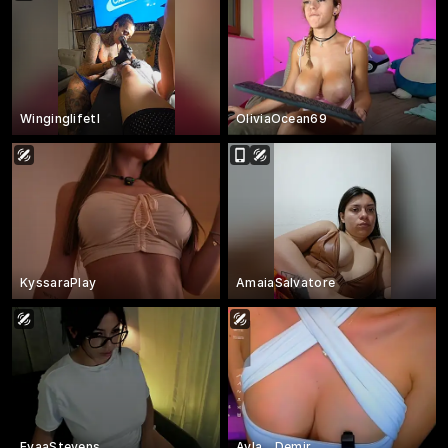
Winginglifetl
OliviaOcean69
KyssaraPlay
AmaiaSalvatore
EvaaStevens
Ayla__Demir