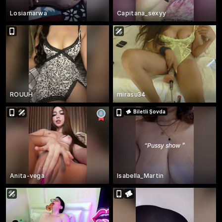
Losiamarwa
Capitana_sexyy
ROUUH
mirasu34
Biletli Şovda
“
Pussy show
”
Anita-vega
Isabella_Martin