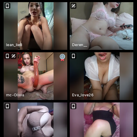
lean_lie8
Deren__
mc-Olivia
Eva_love26