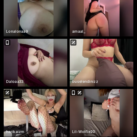
Lonalonaa9
amaal_
Daloaa33
buselendinizz
harikaizm
Lil-Wolfie20