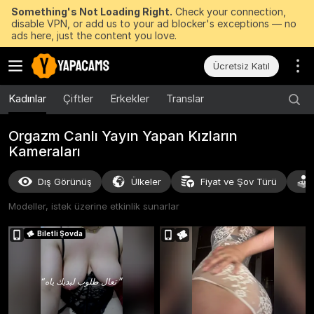
Something's Not Loading Right.
Check your connection,
disable VPN, or add us to your ad blocker's exceptions — no
ads here, just the content you love.
Ücretsiz Katıl
Kadınlar
Çiftler
Erkekler
Translar
Orgazm Canlı Yayın Yapan Kızların
Kameraları
Dış Görünüş
Ülkeler
Fiyat ve Şov Türü
Modeller, istek üzerine etkinlik sunarlar
Biletli Şovda
“
تعال طلوب لبديك ياه
”