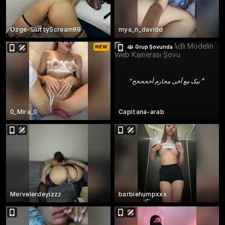
Ozge-SluttyScream69
mya_n_davidd
Grup Şovunda
“
نیک مع أخی محارم أححححح
”
0_Mira_0
Capitana-arab
Mervelerdeyizzz
barbiehumpxxx