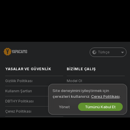
Türkçe
YASALAR VE GÜVENLIK
BIZIMLE ÇALIŞ
Gizlilik Politikası
Model Ol
Site deneyimini iyileştirmek için
Kullanım Şartları
Stüdyo Kaydı
çerezleri kullanırız
:
Çerez Politikası
.
DBTHY Politikası
Webcam Ortaklık Programı
Yönet
Tümünü Kabul Et
Çerez Politikası
Ebeveyn Kontrolü Kılavuzu