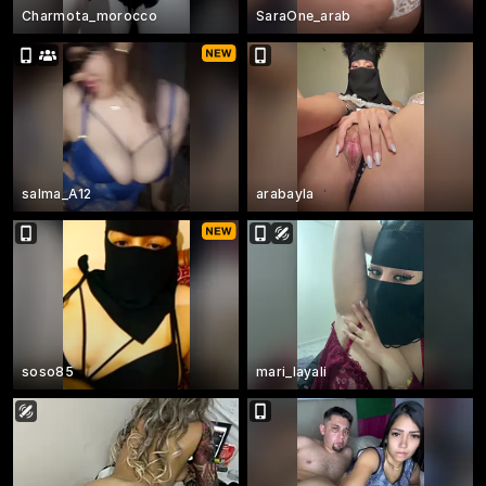
Charmota_morocco
SaraOne_arab
salma_A12
arabayla
soso85
mari_layali