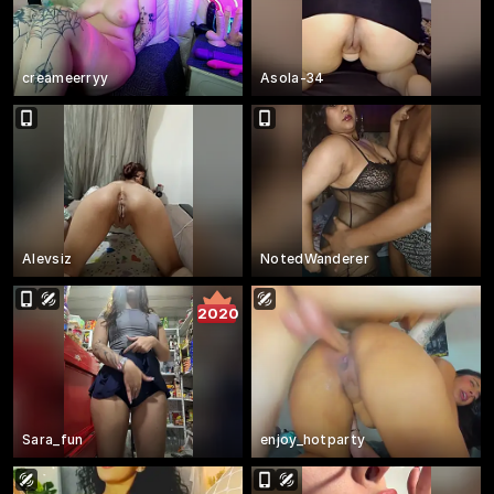
creameerryy
Asola-34
Alevsiz
NotedWanderer
2020
Sara_fun
enjoy_hotparty