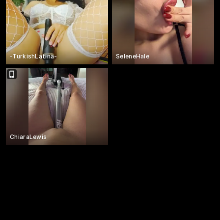
-TurkishLatina-
SeleneHale
ChiaraLewis